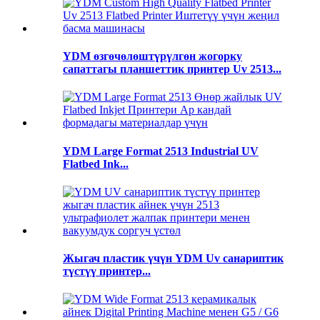
YDM өзгөчөлөштүрүлгөн жогорку
сапаттагы планшеттик принтер Uv 2513...
YDM Large Format 2513 Industrial UV
Flatbed Ink...
Жыгач пластик үчүн YDM Uv санариптик
түстүү принтер...