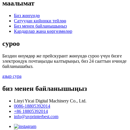
маалымат
Биз жөнүндө
Сатуудан кийинки тейлөө
Биз менен байланышыңыз
Кардарлар жана көргөзмөлөр
суроо
Биздин өнүмдөр же прейскурант жөнүндө суроо үчүн бизге
электрондук почтаңызды калтырыңыз, биз 24 сааттын ичинде
байланышабыз.
азыр сура
биз менен байланышыңыз
Linyi Yicai Digital Machinery Co., Ltd.
0086-18805392014
+86 18805392014
info@uvprinterbest.com