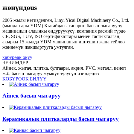
жөнүндө
us
2005-жылы негизделген, Linyi Yicai Digital Machinery Co., Ltd.
(мындан ары YDM) Кытайдагы санарип басып чыгаруучу
машинанын алдыңкы өндүрүүчүсү, компания расмий түрдө
CE, SGS, TUV, ISO сертификаттары менен тастыкталган,
акыркы 15 жылда YDM машинанын иштешин жана тейлөө
жөндөмүн жакшыртууга умтулган.
көбүрөөк окуу
ЧЕЧИМДЕР
Айнек, жыгач, плитка, булгаары, акрил, PVC, металл, кенеп
ж.б. басып чыгаруу мүмкүнчүлүгүн изилдеңиз
КӨБҮРӨӨК БИЛҮҮ
Айнек басып чыгаруу
Керамикалык плиткаларды басып чыгаруу