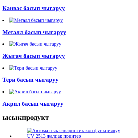
Канвас басып чыгаруу
Металл басып чыгаруу
Жыгач басып чыгаруу
Тери басып чыгаруу
Акрил басып чыгаруу
ысык
продукт