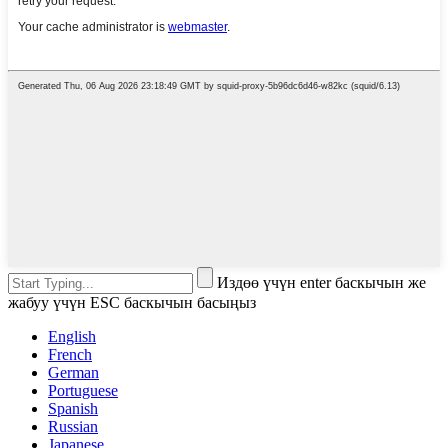
Издөө үчүн enter баскычын же
жабуу үчүн ESC баскычын басыңыз
English
French
German
Portuguese
Spanish
Russian
Japanese