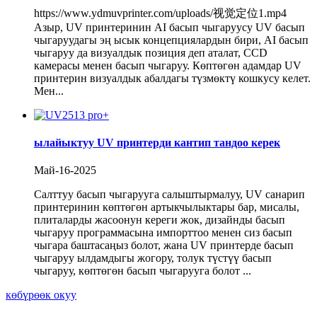
https://www.ydmuvprinter.com/uploads/视觉定位1.mp4
Азыр, UV принтеринин AI басып чыгаруусу UV басып
чыгаруудагы эң ысык концепциялардын бири, AI басып
чыгаруу да визуалдык позиция деп аталат, CCD
камерасы менен басып чыгаруу. Көптөгөн адамдар UV
принтерин визуалдык абалдагы түзмөктү кошкусу келет.
Мен...
ылайыктуу UV принтерди кантип тандоо керек
Май-16-2025
Салттуу басып чыгарууга салыштырмалуу, UV санарип
принтеринин көптөгөн артыкчылыктары бар, мисалы,
плиталарды жасоонун кереги жок, дизайнды басып
чыгаруу программасына импорттоо менен сиз басып
чыгара баштасаңыз болот, жана UV принтерде басып
чыгаруу ылдамдыгы жогору, толук түстүү басып
чыгаруу, көптөгөн басып чыгарууга болот ...
көбүрөөк окуу