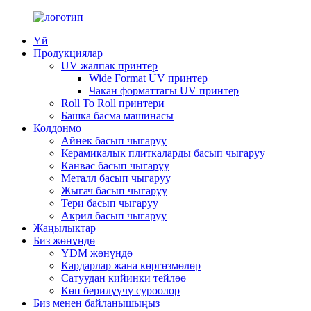
Үй
Продукциялар
UV жалпак принтер
Wide Format UV принтер
Чакан форматтагы UV принтер
Roll To Roll принтери
Башка басма машинасы
Колдонмо
Айнек басып чыгаруу
Керамикалык плиткаларды басып чыгаруу
Канвас басып чыгаруу
Металл басып чыгаруу
Жыгач басып чыгаруу
Тери басып чыгаруу
Акрил басып чыгаруу
Жаңылыктар
Биз жөнүндө
YDM жөнүндө
Кардарлар жана көргөзмөлөр
Сатуудан кийинки тейлөө
Көп берилүүчү суроолор
Биз менен байланышыңыз