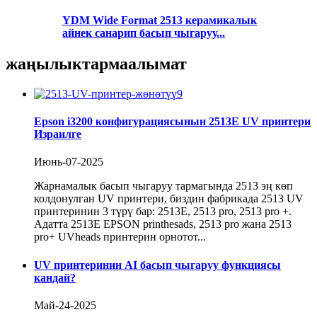
YDM Wide Format 2513 керамикалык
айнек санарип басып чыгаруу...
жаңылыктар
маалымат
Epson i3200 конфигурациясынын 2513E UV принтери
Израилге
Июнь-07-2025
Жарнамалык басып чыгаруу тармагында 2513 эң көп
колдонулган UV принтери, биздин фабрикада 2513 UV
принтеринин 3 түрү бар: 2513E, 2513 pro, 2513 pro +.
Адатта 2513E EPSON printhesads, 2513 pro жана 2513
pro+ UVheads принтерин орнотот...
UV принтеринин AI басып чыгаруу функциясы
кандай?
Май-24-2025