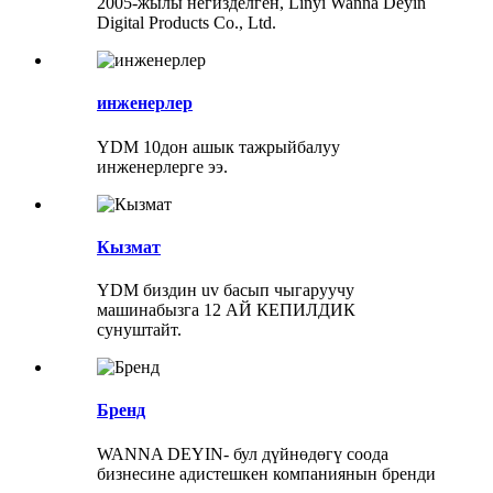
2005-жылы негизделген, Linyi Wanna Deyin
Digital Products Co., Ltd.
инженерлер
YDM 10дон ашык тажрыйбалуу
инженерлерге ээ.
Кызмат
YDM биздин uv басып чыгаруучу
машинабызга 12 АЙ КЕПИЛДИК
сунуштайт.
Бренд
WANNA DEYIN- бул дүйнөдөгү соода
бизнесине адистешкен компаниянын бренди