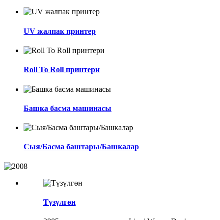
UV жалпак принтер
Roll To Roll принтери
Башка басма машинасы
Сыя/Басма баштары/Башкалар
Түзүлгөн