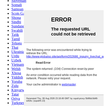
Slovenian
Somali
Samoan
Scots Gaelic
Shona
Sindhi
Sundanese
Swahili
Tajik
Tamil
Telugu
Thai
Ukrainian
Urdu
Uzbek
Vietnamese
Welsh
Xhosa
Yiddish
Yoruba
Zulu
Kinyarwanda
Tatar
Oriya
Turkmen