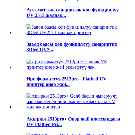
Автоматтык санариптик көп функциялуу
UV 2513 жалпак...
Завод баасы көп функциялуу санариптик
3Dled UV2...
Ири форматтуу 2513pro+ Flatbed UV
принтер өнөр жай...
Акыркы 2513pro+ Өнөр жай классындагы
UV Flatbed Pri...